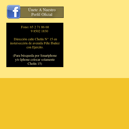
Únete A Nuestro
Perfil Oficial
Fono: 65 2 71 86 68
9 8502 1830
Dirección calle Chelín N° 15 en
instersección de avenida Pdte Ibañez
con Ejercito.
(Para búsqueda por Smartphone
y/o Iphone colocar solamente
Chelín 15)