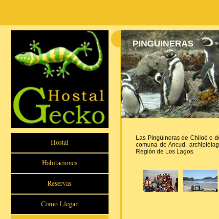
PINGUINERAS
Las Pingüineras de Chiloé o de
Hostal
comuna de Ancud, archipiélago
Región de Los Lagos.
Habitaciones
Reservas
Como Llegar